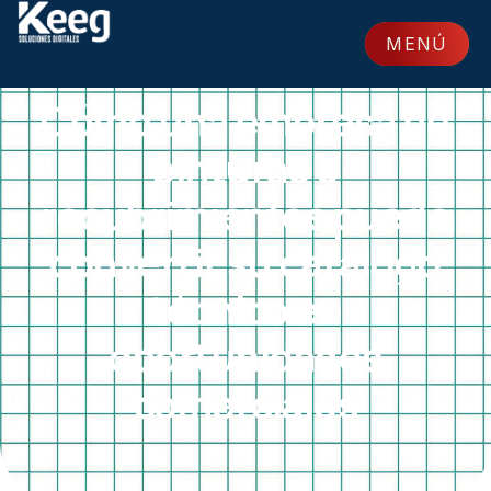
MENÚ
ARTÍCULOS, GUÍAS Y NOTICIAS
CERRAR
Cómo una empresa de
pinturas o
recubrimientos puede
convertir su catálogo
técnico en
oportunidades
comerciales