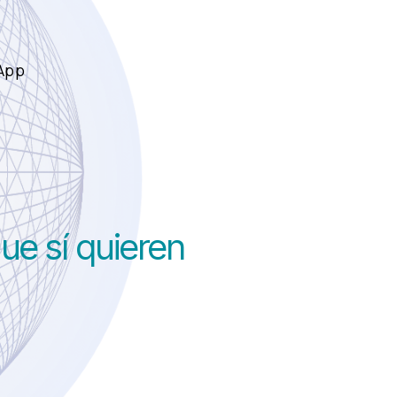
sApp
ue sí quieren