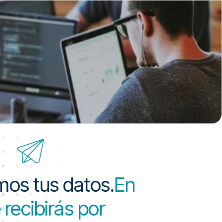
mos tus datos.
En
 recibirás por