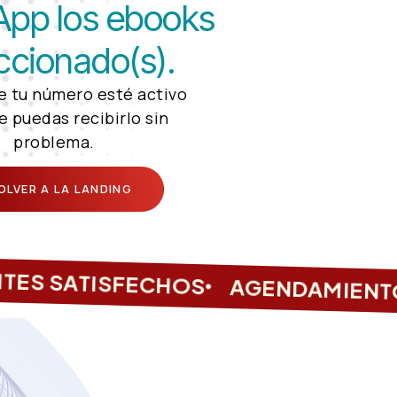
pp los ebooks
ccionado(s).
e tu número esté activo
e puedas recibirlo sin
problema.
OLVER A LA LANDING
ES SATISFECHOS
AGENDAMIENTO