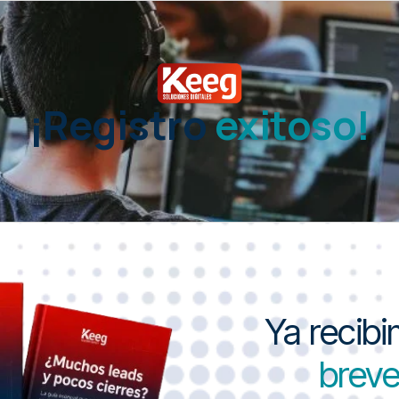
¡Registro
exitoso!
Ya recibi
breve