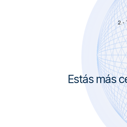
2.-
Estás más c