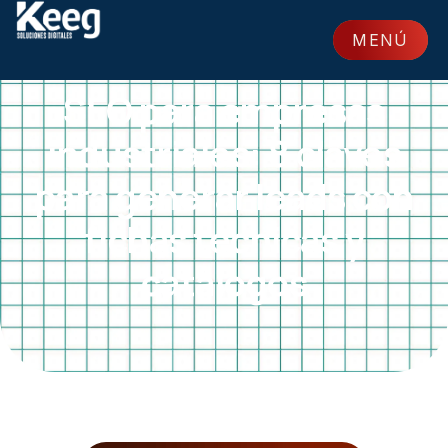
MENÚ
ARTÍCULOS, GUÍAS Y NOTICIAS
CERRAR
SEO para empresas
industriales: 8 claves
para generar leads con
fichas técnicas y
catálogos